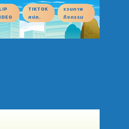
LIP
TIKTOK
รวมภาพ
IDEO
ศปถ.
กิจกรรม