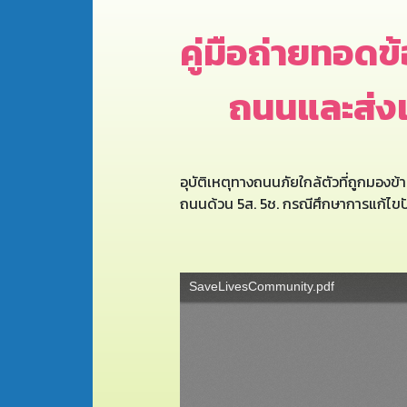
คู่มือถ่ายทอด
ถนนและส่ง
อุบัติเหตุทางถนนภัยใกล้ตัวที่ถูกมอ
ถนนด้วน 5ส. 5ช. กรณีศึกษาการแก้ไขป