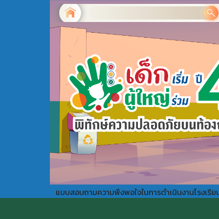
แบบสอบถามความพึงพอใจในการดำเนินงานโรงเรี