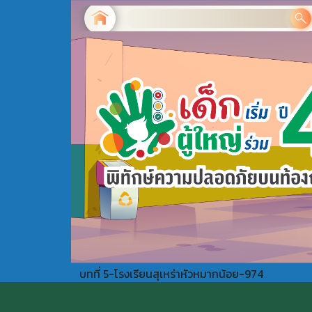
บทที่ 5-โรงเรียนสุเหร่าหัวหมากน้อย-974