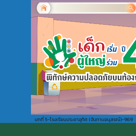
บทที่ 5-โรงเรียนประชาอุทิศ (จันทาบอนุสรณ์)-969