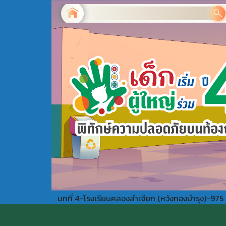
บทที่ 4-โรงเรียนคลองลำเจียก (หวังทองบำรุง)-975