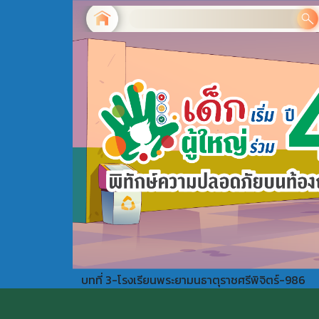
บทที่ 3-โรงเรียนพระยามนธาตุราชศรีพิจิตร์-986