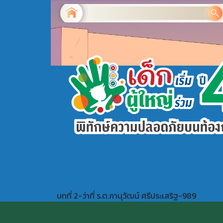
บทที่ 2-ว่าที่ ร.ต.ภานุวัฒน์ ศรีประเสริฐ-989