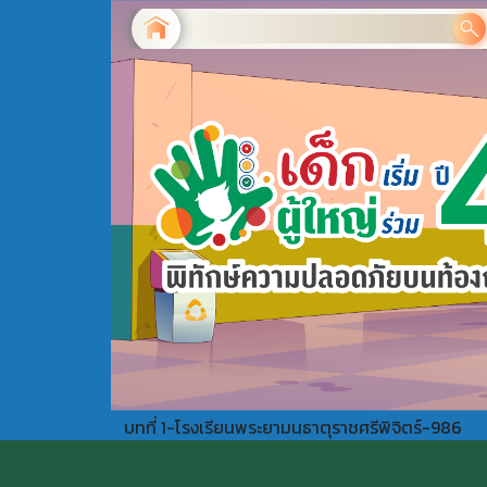
บทที่ 1-โรงเรียนพระยามนธาตุราชศรีพิจิตร์-986