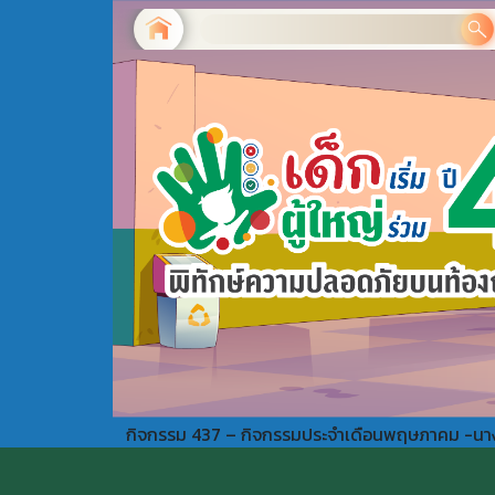
กิจกรรม 437 – กิจกรรมประจำเดือนพฤษภาคม -นางสาว